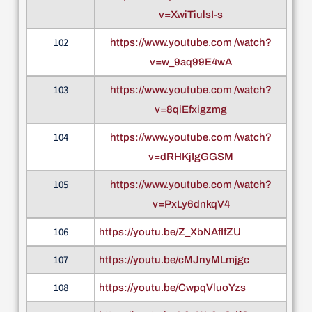
v=XwiTiulsI-s
102
https://www.youtube.com /watch?
v=w_9aq99E4wA
103
https://www.youtube.com /watch?
v=8qiEfxigzmg
104
https://www.youtube.com /watch?
v=dRHKjIgGGSM
105
https://www.youtube.com /watch?
v=PxLy6dnkqV4
106
https://youtu.be/Z_XbNAfIfZU
107
https://youtu.be/cMJnyMLmjgc
108
https://youtu.be/CwpqVluoYzs