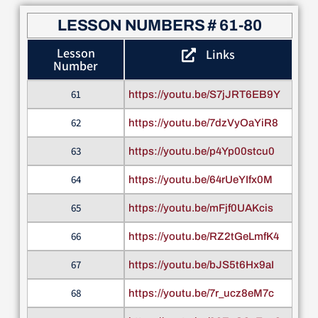
LESSON NUMBERS # 61-80
Lesson
Links
Number
61
https://youtu.be/S7jJRT6EB9Y
62
https://youtu.be/7dzVyOaYiR8
63
https://youtu.be/p4Yp00stcu0
64
https://youtu.be/64rUeYIfx0M
65
https://youtu.be/mFjf0UAKcis
66
https://youtu.be/RZ2tGeLmfK4
67
https://youtu.be/bJS5t6Hx9aI
68
https://youtu.be/7r_ucz8eM7c