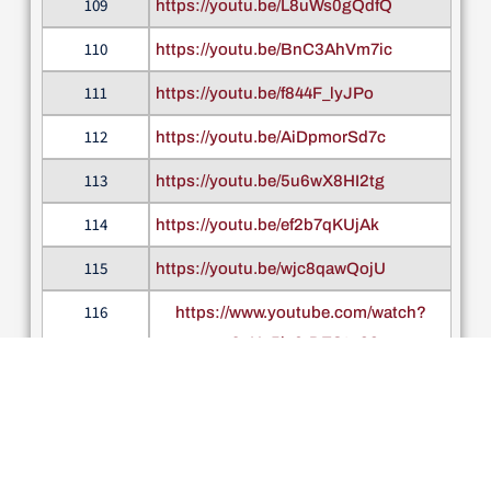
109
https://youtu.be/L8uWs0gQdfQ
110
https://youtu.be/BnC3AhVm7ic
111
https://youtu.be/f844F_lyJPo
112
https://youtu.be/AiDpmorSd7c
113
https://youtu.be/5u6wX8HI2tg
114
https://youtu.be/ef2b7qKUjAk
115
https://youtu.be/wjc8qawQojU
116
https://www.youtube.com/watch?
v=9eHy5ja6rDE&t=33s
117
https://youtu.be/LZdbGey29Dg
118
https://youtu.be/p29Ss5LUDBE
119
https://youtu.be/-17eEli3Fwo