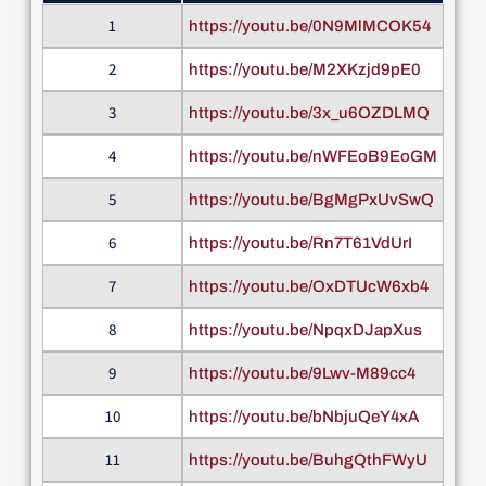
1
https://youtu.be/0N9MlMCOK54
2
https://youtu.be/M2XKzjd9pE0
3
https://youtu.be/3x_u6OZDLMQ
4
https://youtu.be/nWFEoB9EoGM
5
https://youtu.be/BgMgPxUvSwQ
6
https://youtu.be/Rn7T61VdUrI
7
https://youtu.be/OxDTUcW6xb4
8
https://youtu.be/NpqxDJapXus
9
https://youtu.be/9Lwv-M89cc4
10
https://youtu.be/bNbjuQeY4xA
11
https://youtu.be/BuhgQthFWyU