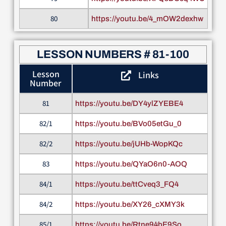
80
https://youtu.be/4_mOW2dexhw
LESSON NUMBERS # 81-100
Lesson
Links
Number
81
https://youtu.be/DY4ylZYEBE4
82/1
https://youtu.be/BVo05etGu_0
82/2
https://youtu.be/jUHb-WopKQc
83
https://youtu.be/QYaO6n0-AOQ
84/1
https://youtu.be/ttCveq3_FQ4
84/2
https://youtu.be/XY26_cXMY3k
85/1
https://youtu.be/Rtne94bE9So