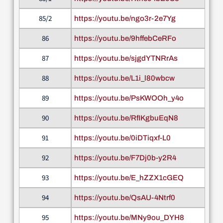
85/2
https://youtu.be/ngo3r-2e7Yg
86
https://youtu.be/9hffebCeRFo
87
https://youtu.be/sjgdYTNRrAs
88
https://youtu.be/L1i_l80wbcw
89
https://youtu.be/PsKWOOh_y4o
90
https://youtu.be/RfIKgbuEqN8
91
https://youtu.be/0iDTiqxf-L0
92
https://youtu.be/F7Dj0b-y2R4
93
https://youtu.be/E_hZZX1cGEQ
94
https://youtu.be/QsAU-4Ntrf0
95
https://youtu.be/MNy9ou_DYH8