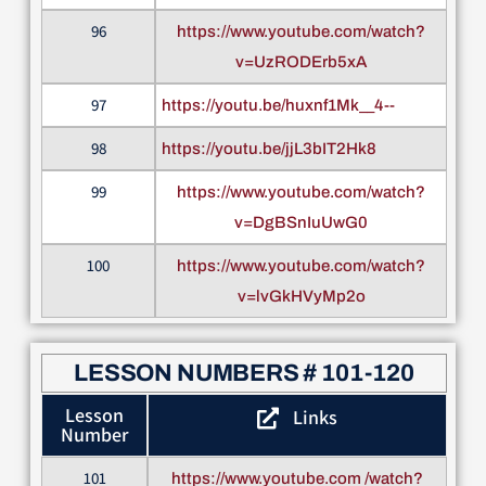
96
https://www.youtube.com/watch?
v=UzRODErb5xA
97
https://youtu.be/huxnf1Mk__4--
98
https://youtu.be/jjL3bIT2Hk8
99
https://www.youtube.com/watch?
v=DgBSnIuUwG0
100
https://www.youtube.com/watch?
v=lvGkHVyMp2o
LESSON NUMBERS # 101-120
Lesson
Links
Number
101
https://www.youtube.com /watch?