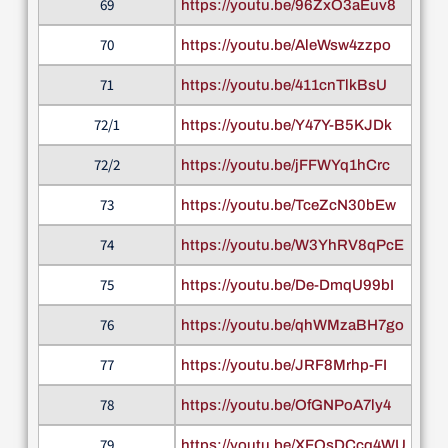
69
https://youtu.be/96ZxO3aEuv8
70
https://youtu.be/AleWsw4zzpo
71
https://youtu.be/411cnTlkBsU
72/1
https://youtu.be/Y47Y-B5KJDk
72/2
https://youtu.be/jFFWYq1hCrc
73
https://youtu.be/TceZcN30bEw
74
https://youtu.be/W3YhRV8qPcE
75
https://youtu.be/De-DmqU99bI
76
https://youtu.be/qhWMzaBH7go
77
https://youtu.be/JRF8Mrhp-FI
78
https://youtu.be/OfGNPoA7ly4
79
https://youtu.be/XFQsDCcq4WU