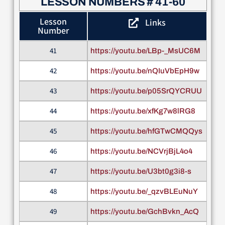
LESSON NUMBERS # 41-60
Lesson
Links
Number
41
https://youtu.be/LBp-_MsUC6M
42
https://youtu.be/nQIuVbEpH9w
43
https://youtu.be/p05SrQYCRUU
44
https://youtu.be/xfKg7w8lRG8
45
https://youtu.be/hfGTwCMQQys
46
https://youtu.be/NCVrjBjL4o4
47
https://youtu.be/U3bt0g3i8-s
48
https://youtu.be/_qzvBLEuNuY
49
https://youtu.be/GchBvkn_AcQ