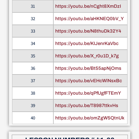
31
https://youtu.be/nCght8XmDzI
32
https://youtu.be/aHKNEQ0bV_Y
33
https://youtu.be/N8thuDk32Y4
34
https://youtu.be/KIJenrKaVbc
35
https://youtu.be/X_r0u1D_k7g
36
https://youtu.be/Bt55apNjOms
37
https://youtu.be/vEHcWlNsxBc
38
https://youtu.be/qPfUgfFTEmY
39
https://youtu.be/T8987ttkvHs
40
https://youtu.be/omZgW5QtnUk