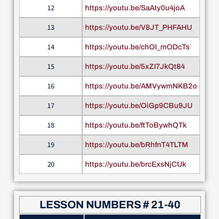
12
https://youtu.be/SaAty0u4joA
13
https://youtu.be/V8JT_PHFAHU
14
https://youtu.be/chOI_mODcTs
15
https://youtu.be/5xZI7JkQt84
16
https://youtu.be/AMVywmNKB2o
17
https://youtu.be/OiGp9CBu9JU
18
https://youtu.be/ftToBywhQTk
19
https://youtu.be/bRhfnT4TLTM
20
https://youtu.be/brcExsNjCUk
LESSON NUMBERS # 21-40