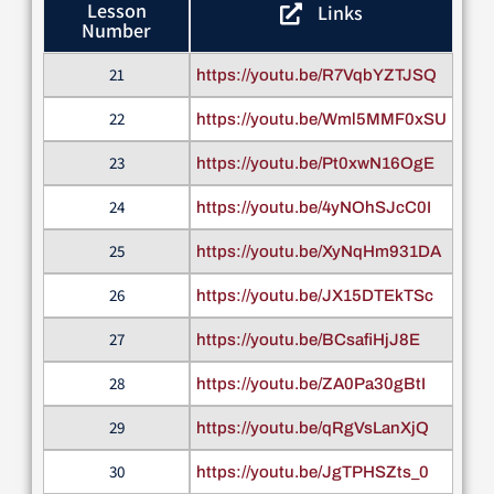
Lesson
Links
Number
21
https://youtu.be/R7VqbYZTJSQ
22
https://youtu.be/Wml5MMF0xSU
23
https://youtu.be/Pt0xwN16OgE
24
https://youtu.be/4yNOhSJcC0I
25
https://youtu.be/XyNqHm931DA
26
https://youtu.be/JX15DTEkTSc
27
https://youtu.be/BCsafiHjJ8E
28
https://youtu.be/ZA0Pa30gBtI
29
https://youtu.be/qRgVsLanXjQ
30
https://youtu.be/JgTPHSZts_0