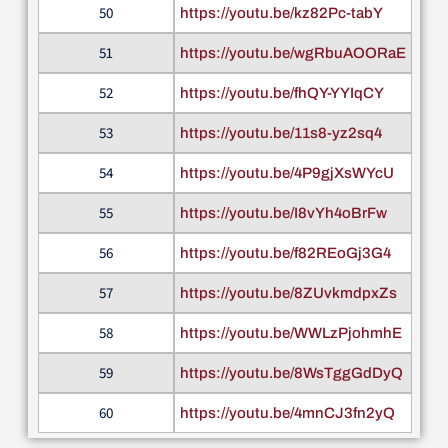
50
https://youtu.be/kz82Pc-tabY
51
https://youtu.be/wgRbuAOORaE
52
https://youtu.be/fhQY-YYIqCY
53
https://youtu.be/11s8-yz2sq4
54
https://youtu.be/4P9gjXsWYcU
55
https://youtu.be/I8vYh4oBrFw
56
https://youtu.be/f82REoGj3G4
57
https://youtu.be/8ZUvkmdpxZs
58
https://youtu.be/WWLzPjohmhE
59
https://youtu.be/8WsTggGdDyQ
60
https://youtu.be/4mnCJ3fn2yQ